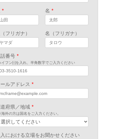
姓
*
名
*
姓（フリガナ）
名（フリガナ）
電話番号
*
ハイフン[-]を入れ、半角数字でご入力ください
メールアドレス
*
都道府県／地域
*
※海外の方は国名をご入力ください。
導入における立場をお聞かせください