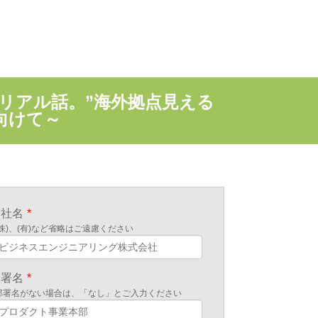
リアル話。”海外拠点見える
向けて～
会社名
*
(株)、(有)など省略はご遠慮ください
部署名
*
部署名がない場合は、「なし」とご入力ください