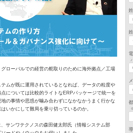
、グローバルでの経営の舵取りのために海外拠点／工場
ステムが既に運用されているとなれば、データの粒度や
拠点については比較的ライトな
ERP
パッケージで統一を
現地の事情や思惑が噛み合わずになかなかうまく行かな
業はいかにして難局を乗り切っているのか。
では、サンワテクノスの森田健太郎氏（情報システム部
ピソードやノウハウをお伺いしました。