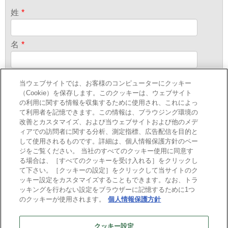
姓
*
名
*
メールアドレス
*
当ウェブサイトでは、お客様のコンピューターにクッキー
（Cookie）を保存します。このクッキーは、ウェブサイト
の利用に関する情報を収集するために使用され、これによっ
て利用者を記憶できます。この情報は、ブラウジング環境の
改善とカスタマイズ、および当ウェブサイトおよび他のメデ
当社は、
個人情報の取り扱い
にしたがってお客様の情報を取り扱
ィアでの訪問者に関する分析、測定指標、広告配信を目的と
います。
して使用されるものです。詳細は、個人情報保護方針のペー
ジをご覧ください。 当社のすべてのクッキー使用に同意す
個人情報の取扱いに同意する
る場合は、［すべてのクッキーを受け入れる］をクリックし
*
て下さい。［クッキーの設定］をクリックして当サイトのク
ッキー設定をカスタマイズすることもできます。なお、トラ
入力内容に問題はありません
*
ッキングを行わない設定をブラウザーに記憶するために1つ
のクッキーが使用されます。
個人情報保護方針
クッキー設定